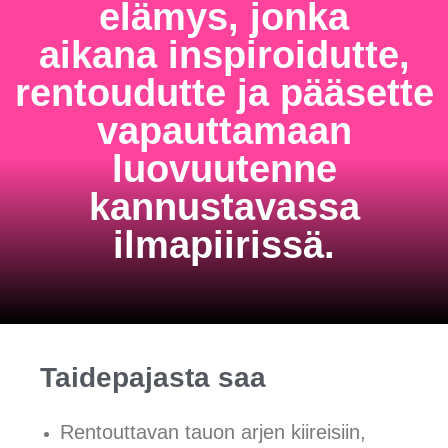
elämys, jonka
aikana inspiroidutte,
rentoudutte ja pääsette
vapauttamaan
luovuutenne
kannustavassa
ilmapiirissä.
Taidepajasta saa
Rentouttavan tauon arjen kiireisiin,