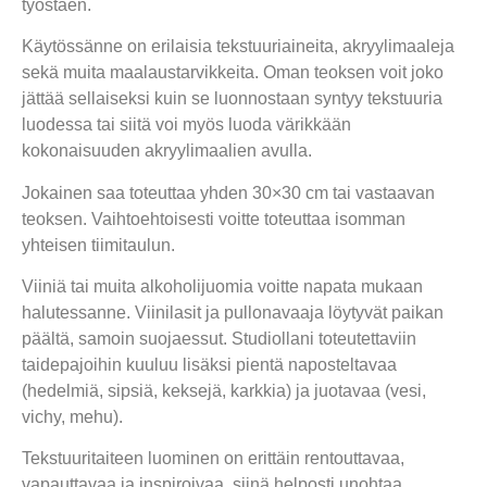
työstäen.
Käytössänne on erilaisia tekstuuriaineita, akryylimaaleja
sekä muita maalaustarvikkeita. Oman teoksen voit joko
jättää sellaiseksi kuin se luonnostaan syntyy tekstuuria
luodessa tai siitä voi myös luoda värikkään
kokonaisuuden akryylimaalien avulla.
Jokainen saa toteuttaa yhden 30×30 cm tai vastaavan
teoksen. Vaihtoehtoisesti voitte toteuttaa isomman
yhteisen tiimitaulun.
Viiniä tai muita alkoholijuomia voitte napata mukaan
halutessanne. Viinilasit ja pullonavaaja löytyvät paikan
päältä, samoin suojaessut. Studiollani toteutettaviin
taidepajoihin kuuluu lisäksi pientä naposteltavaa
(hedelmiä, sipsiä, keksejä, karkkia) ja juotavaa (vesi,
vichy, mehu).
Tekstuuritaiteen luominen on erittäin rentouttavaa,
vapauttavaa ja inspiroivaa, siinä helposti unohtaa