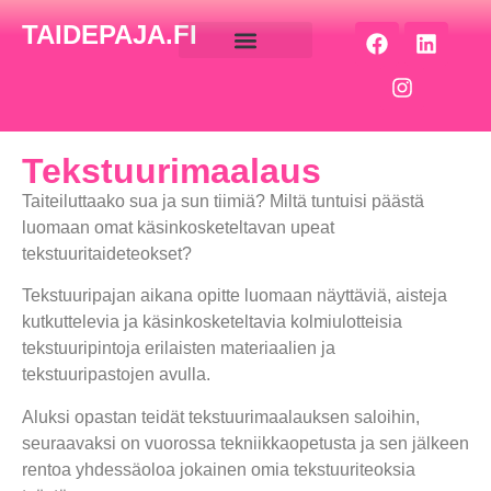
TAIDEPAJA.FI
Tekstuurimaalaus
Taiteiluttaako sua ja sun tiimiä? Miltä tuntuisi päästä
luomaan omat käsinkosketeltavan upeat
tekstuuritaideteokset?
Tekstuuripajan aikana opitte luomaan näyttäviä, aisteja
kutkuttelevia ja käsinkosketeltavia kolmiulotteisia
tekstuuripintoja erilaisten materiaalien ja
tekstuuripastojen avulla.
Aluksi opastan teidät tekstuurimaalauksen saloihin,
seuraavaksi on vuorossa tekniikkaopetusta ja sen jälkeen
rentoa yhdessäoloa jokainen omia tekstuuriteoksia