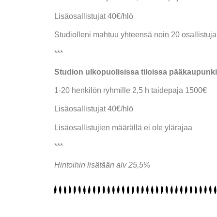
Lisäosallistujat 40€/hlö
Studiolleni mahtuu yhteensä noin 20 osallistuj
***
Studion ulkopuolisissa tiloissa pääkaupunk
1-20 henkilön ryhmille 2,5 h taidepaja 1500€
Lisäosallistujat 40€/hlö
Lisäosallistujien määrällä ei ole ylärajaa
***
Hintoihin lisätään alv 25,5%