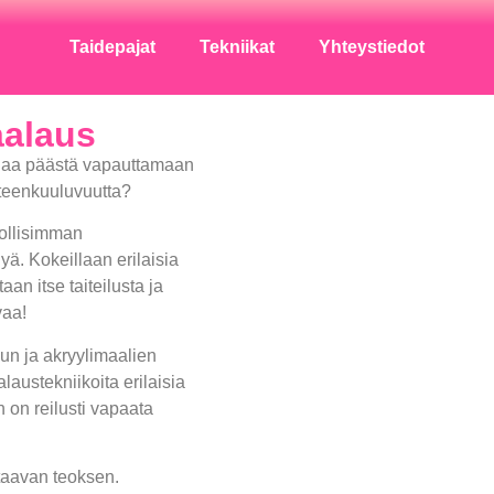
Taidepajat
Tekniikat
Yhteystiedot
aalaus
hanaa päästä vapauttamaan
hteenkuuluvuutta?
dollisimman
yä. Kokeillaan erilaisia
taan itse taiteilusta ja
vaa!
ilun ja akryylimaalien
austekniikoita erilaisia
n on reilusti vapaata
taavan teoksen.