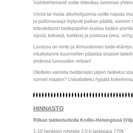
Vaihtoehtoisesti voitte toteuttaa isomman yhteis
Viiniä tai muita alkoholijuomia voitte napata mu
ja pullonavaaja löytyvät paikan päältä, samoin 
toteutettaviin taidepajoihin kuuluu lisäksi pien
sipsiä, keksejä, karkkia) ja juotavaa (vesi, vich
Luvassa on rento ja ikimuistoinen taide-elämys,
intuitiotanne kuunnellen päästää sisäiset taiteil
yhdessä luovuuden virtaan!
Oletteko valmiita heittämään järjen hetkeksi st
sormet maaliin? Uskallatteko hypätä kokeilem
HINNASTO
Riikan taidestudiolla Koillis-Helsingissä (Vilja
1-10 henkilön ryhmille 2,5 h taidepaja 770€