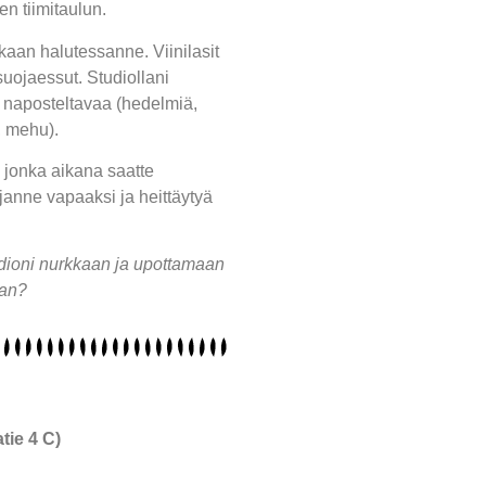
en tiimitaulun.
kaan halutessanne. Viinilasit
suojaessut. Studiollani
tä naposteltavaa (hedelmiä,
y, mehu).
 jonka aikana saatte
ijanne vapaaksi ja heittäytyä
udioni nurkkaan ja upottamaan
aan?
tie 4 C)