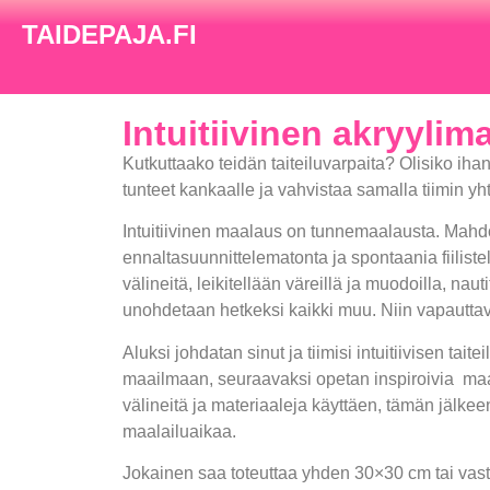
TAIDEPAJA.FI
Intuitiivinen akryylim
Kutkuttaako teidän taiteiluvarpaita? Olisiko i
tunteet kankaalle ja vahvistaa samalla tiimin y
Intuitiivinen maalaus on tunnemaalausta. Mah
ennaltasuunnittelematonta ja spontaania fiilistel
välineitä, leikitellään väreillä ja muodoilla, nauti
unohdetaan hetkeksi kaikki muu. Niin vapautta
Aluksi johdatan sinut ja tiimisi intuitiivisen taite
maailmaan, seuraavaksi opetan inspiroivia maal
välineitä ja materiaaleja käyttäen, tämän jälkee
maalailuaikaa.
Jokainen saa toteuttaa yhden 30×30 cm tai vas